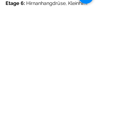
Etage 6:
 Hirnanhangdrüse, Kleinhirn
Etage 
7: Zirbeldrüse, Großhirn 
Neben den bekannten Ansätzen wie 
Ernährung, Darmaufbau, Bewegung 
und Erholung, finde ich im 
Im 
Unterbauch (Etage 2)
 zeigen sich 
häufig Themen wie innere Unruhe, 
Getriebenheit, das Gefühl, durchhalten 
zu müssen oder keine Schwäche 
zeigen zu dürfen. 
Im Oberbauch (Etage 3)
 finden sich 
oft Wut, Frustration, Süchte, 
Essstörungen oder tiefe 
Unzufriedenheit.
Mittels homöopathischer Arzneien, 
vollwertiger Ernährung, Bitterstoffe 