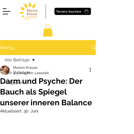
Termin buchen
Beitrag
Alle Beiträge
Marion Krause
Alle Beiträge
3. Juni
4 Min. Lesezeit
Darm und Psyche: Der
Ratgeber
Bauch als Spiegel
unserer inneren Balance
Aktualisiert:
30. Juni