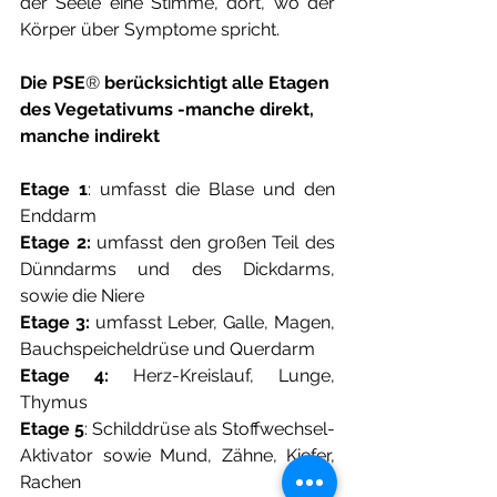
der Seele eine Stimme, dort, wo der 
Körper über Symptome spricht.
Die PSE
®
 berücksichtigt alle Etagen 
des Vegetativums -manche direkt, 
manche indirekt 
Etage 1
: umfasst die Blase und den 
Enddarm
Etage 2:
 umfasst den großen Teil des 
Dünndarms und des Dickdarms, 
sowie die Niere
Etage 3:
 umfasst Leber, Galle, Magen, 
Bauchspeicheldrüse und Querdarm
Etage 4: 
Herz-Kreislauf, Lunge, 
Thymus
Etage 5
: Schilddrüse als Stoffwechsel-
Aktivator sowie Mund, Zähne, Kiefer, 
Rachen