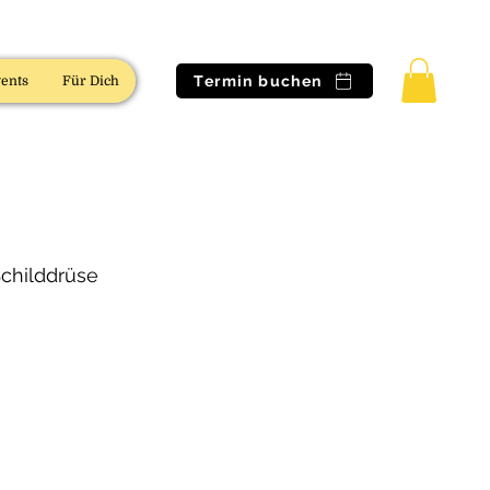
Termin buchen
ents
Für Dich
childdrüse