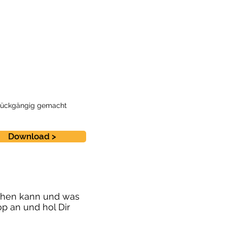
t rückgängig gemacht
Download >
gehen kann und was
p an und hol Dir