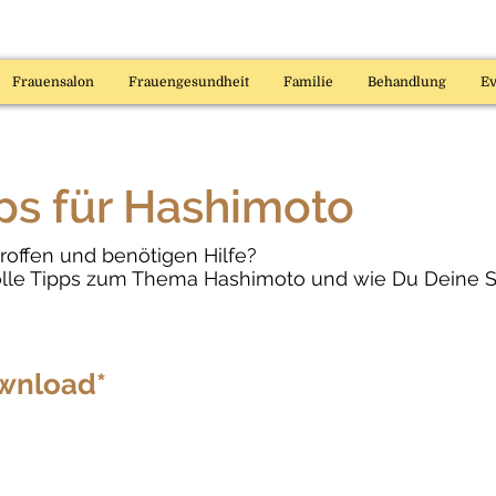
Frauensalon
Frauengesundheit
Familie
Behandlung
Ev
pps für Hashimoto
roffen und benötigen Hilfe?
olle Tipps zum Thema Hashimoto und wie Du Deine S
wnload*