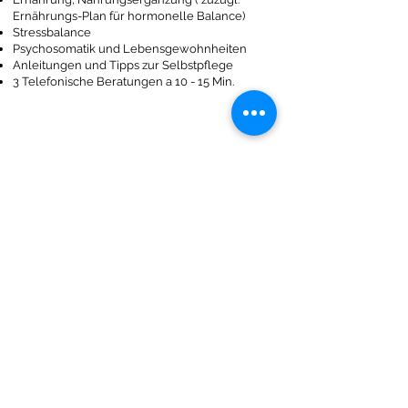
Ernährungs-Plan für hormonelle Balance)
Stressbalance
Psychosomatik und Lebensgewohnheiten
Anleitungen und Tipps zur Selbstpflege
3 Telefonische Beratungen a 10 - 15 Min.
In dieser Zeit wollen wir gemeinsam
erreichen:
Besserung der Beschwerden und des
Allgemeinbefindens
Aus akuten körperlichen und seelischen Krisen
herauskommen
Ihre Energiebatterien auffüllen und dadurch
wieder mehr Stabilität, Kraft und Lebensfreude
erreichen
Zu lernen was Sie und Ihre
Schilddrüse/Hormonsystem brauchen, auf Ihren
Körper zu achten
Ein Gleichgewicht schaffen zwischen den
familiären und beruflichen Anforderungen
Die Behandlung basiert auf 4 wichtigen