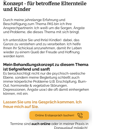
Konzept - für betroffene Elternteile
und Kinder
Durch meine jahrelange Erfahrung und
Beschäftigung zum Thema PAS bin ich Ihre
Ansprechpartnerin. Ich weiß um die Sorgen, Ängste
und Probleme, die dieses Thema mit sich bringt.
Ich unterstütze Sie und Ihr(e) Kind(er) dabei, das
Ganze zu verstehen und zu verarbeiten. Ich helfe
Ihnen Ihr Schicksal anzunehmen, damit Ihr Leben
wieder zu einem Quell der Freude und Hoffnung
werden kann.
Mein Behandlungskonzept zu diesem Thema
ist tiefgreifend und sanft
Es berücksichtigt nicht nur die psychisch-seelische
Ebene, sondern meine Begleitung schließt auch
immer körperliche Probleme (z.B. Erschöpfung, Burn-
Out, hormonelle & vegetative Störungen,
Depressionen, Ängste usw.) die oft damit einhergehen
können, mit ein.
Lassen Sie uns ins Gespräch kommen. Ich
freue mich auf Sie.
Online Erstgespräch buchen!
Termine sind
auch online
oder in meiner Praxis in
Donaustauf möglich!