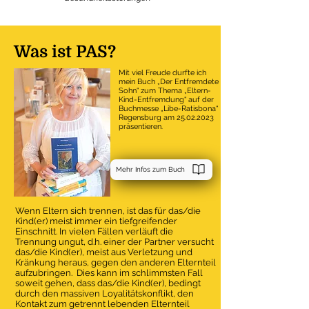
Was ist PAS?
Mit viel Freude durfte ich
mein Buch „Der Entfremdete
Sohn“ zum Thema „Eltern-
Kind-Entfremdung“ auf der
Buchmesse „Libe-Ratisbona“
Regensburg am
25.02.2023
präsentieren.
Mehr Infos zum Buch
Wenn Eltern sich trennen, ist das für das/die
Kind(er) meist immer ein tiefgreifender
Einschnitt. In vielen Fällen verläuft die
Trennung ungut, d.h. einer der Partner versucht
das/die Kind(er), meist aus Verletzung und
Kränkung heraus, gegen den anderen Elternteil
aufzubringen. Dies kann im schlimmsten Fall
soweit gehen, dass das/die Kind(er), bedingt
durch den massiven Loyalitätskonflikt, den
Kontakt zum getrennt lebenden Elternteil