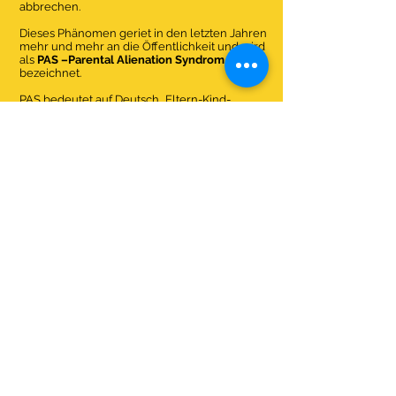
abbrechen.
Dieses Phänomen geriet in den letzten Jahren
mehr und mehr an die Öffentlichkeit und wird
als
PAS –Parental Alienation Syndrom
bezeichnet.
PAS bedeutet auf Deutsch „Eltern-Kind-
Entfremdung-Syndrom“ oder „Eltern-Feindbild-
Syndrom“ das durch Manipulation oder
Programmierung eines Elternteils beim Kind
erzeugt wird.
Dies geschieht meist nach
Trennung/Scheidung der Eltern und ist ein
schleichender und zerstörerischer Prozess
welcher tiefe und oft lebenslange traumatische
Spuren beim Kind und auch beim „entsorgten
Elternteil“ hinterlassen.
Wenn doch meist in der Vergangenheit die
Väter hauptsächlich davon betroffen waren, so
haben die Mütter heute rasant aufgeholt.