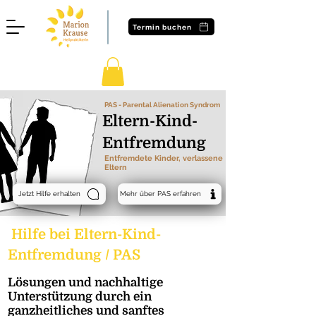
Termin buchen
PAS - Parental Alienation Syndrom
Eltern-Kind-
Entfremdung
Entfremdete Kinder, verlassene
Eltern
Jetzt Hilfe erhalten
Mehr über PAS erfahren
Hilfe bei Eltern-Kind-
Entfremdung / PAS
Lösungen und nachhaltige
Unterstützung durch ein
ganzheitliches und sanftes