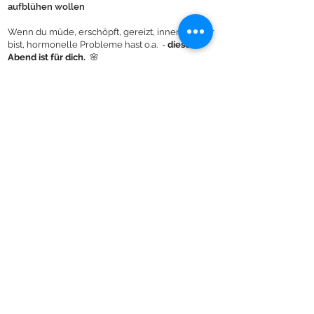
aufblühen wollen
Wenn du müde, erschöpft, gereizt, innerlich leer
bist, hormonelle Probleme hast o.a. -
dieser
Abend ist für dich.
🌸
Wenn du zu den Frauen gehörst, die ständig im
Stress sind und dir deine Leistungen ein Gefühl
von Erfüllung und Wichtigkeit geben und dein
Gefühl für dein Innenleben dabei auf der
Strecke geblieben ist.
Dauerstress ist kein Zustand - sondern ein
schleichender Weg in die Erschöpfung.
Viele Frauen merken es erst, wenn es fast zu
spät ist.
An diesem Abend zum Thema
Stress &
Stressverhalten
erfährst du, wie du körperlich
und seelisch wieder in deine Kraft kommst - du
lernst die
wichtigsten Stressfaktoren und
"Gefühlsräuber"
kennen und was dich wirklich
stärkt und nährt.
Jetzt Anmelden!