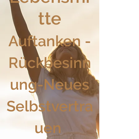
tte
Auftanken -
Rückbesinn
ung-Neues
Selbstvertra
uen