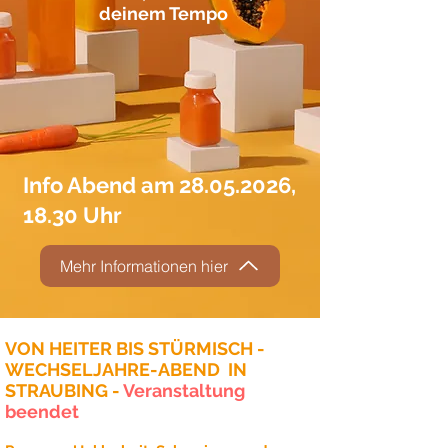
deinem Tempo
Info Abend am
28.05.2026
,
18.30 Uhr
Mehr Informationen hier
VON HEITER BIS STÜRMISCH -
WECHSELJAHRE-ABEND IN
STRAUBING -
Veranstaltung
beendet