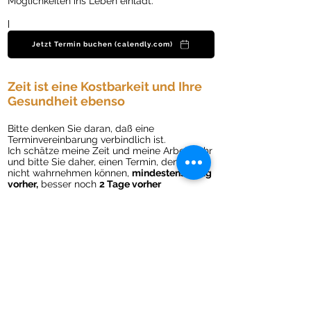
Möglichkeiten ins Leben einlädt.
I
Jetzt Termin buchen (calendly.com)
Zeit ist eine Kostbarkeit und Ihre
Gesundheit ebenso
Bitte denken Sie daran, daß eine
Terminvereinbarung verbindlich ist.
Ich schätze meine Zeit und meine Arbeit sehr
und bitte Sie daher, einen Termin, den Sie
nicht wahrnehmen können,
mindestens 1 Tag
vorher,
besser noch
2 Tage vorher
abzusagen. So kann ich den Termin an
andere Patient*innen weitergeben.
Nicht abgesagte Termine werden mit einem
Ausfallhonorar entsprechend der gebuchten
Behandlung berechnet
Gebühren und Krankenkassen-
Rückerstattung