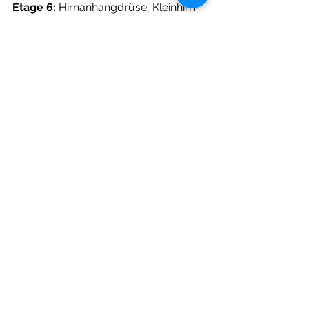
Etage 6:
 Hirnanhangdrüse, Kleinhirn
Etage 
7: Zirbeldrüse, Großhirn 
Neben den bekannten Ansätzen wie 
Ernährung, Darmaufbau, Bewegung 
und Erholung, finde ich im 
Im 
Unterbauch (Etage 2)
 zeigen sich 
häufig Themen wie innere Unruhe, 
Getriebenheit, das Gefühl, durchhalten 
zu müssen oder keine Schwäche 
zeigen zu dürfen. 
Im Oberbauch (Etage 3)
 finden sich 
oft Wut, Frustration, Süchte, 
Essstörungen oder tiefe 
Unzufriedenheit.
Mittels homöopathischer Arzneien, 
vollwertiger Ernährung, Bitterstoffe 