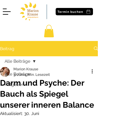
Termin buchen
Beitrag
Alle Beiträge
Marion Krause
Alle Beiträge
3. Juni
4 Min. Lesezeit
Darm und Psyche: Der
Ratgeber
Bauch als Spiegel
unserer inneren Balance
Aktualisiert:
30. Juni