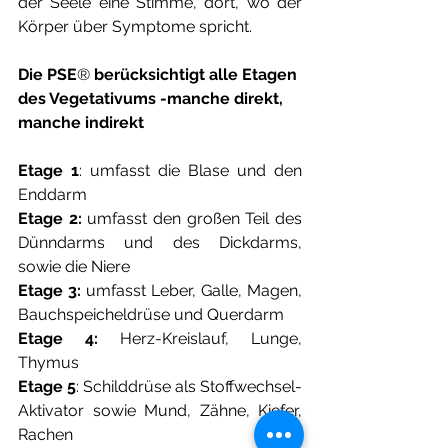
der Seele eine Stimme, dort, wo der 
Körper über Symptome spricht.
Die PSE
®
 berücksichtigt alle Etagen 
des Vegetativums -manche direkt, 
manche indirekt 
Etage 1
: umfasst die Blase und den 
Enddarm
Etage 2:
 umfasst den großen Teil des 
Dünndarms und des Dickdarms, 
sowie die Niere
Etage 3:
 umfasst Leber, Galle, Magen, 
Bauchspeicheldrüse und Querdarm
Etage 4: 
Herz-Kreislauf, Lunge, 
Thymus
Etage 5
: Schilddrüse als Stoffwechsel-
Aktivator sowie Mund, Zähne, Kiefer, 
Rachen