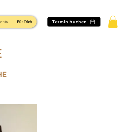
Termin buchen
ents
Für Dich
E
HE