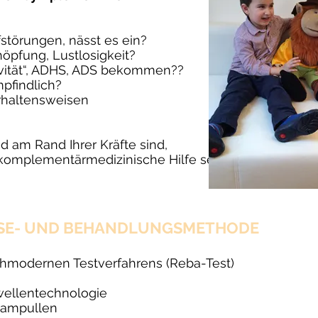
störungen, nässt es ein?
öpfung, Lustlosigkeit?
ivität“, ADHS, ADS bekommen??
pfindlich?
erhaltensweisen
d am Rand Ihrer Kräfte sind,
komplementärmedizinische Hilfe sein
OSE- UND BEHANDLUNGSMETHODE
ochmodernen Testverfahrens (Reba-Test)
rwellentechnologie
tampullen